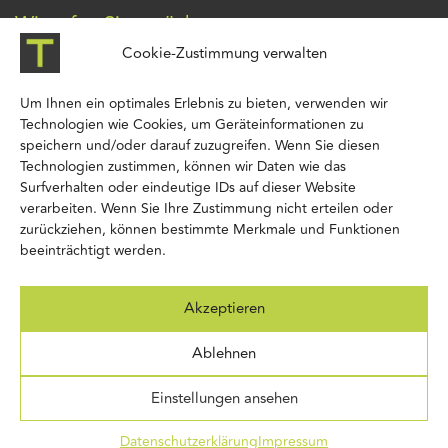
Wir rufen Sie zurück
Cookie-Zustimmung verwalten
Um Ihnen ein optimales Erlebnis zu bieten, verwenden wir
Technologien wie Cookies, um Geräteinformationen zu
speichern und/oder darauf zuzugreifen. Wenn Sie diesen
Technologien zustimmen, können wir Daten wie das
Surfverhalten oder eindeutige IDs auf dieser Website
verarbeiten. Wenn Sie Ihre Zustimmung nicht erteilen oder
zurückziehen, können bestimmte Merkmale und Funktionen
beeinträchtigt werden.
Weitere Informationen gemäß Art. 13 DS-GVO finden Sie in unserer
Datenschutzerklärung
.
Akzeptieren
Absenden
Ablehnen
Einstellungen ansehen
© 2024 Tinax Werbetechnik |
Ber Lee Webdesign: Ihr digitaler
Gestalter
Datenschutzerklärung
Impressum